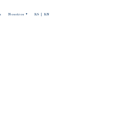
s
Nosotros
ES |
EN