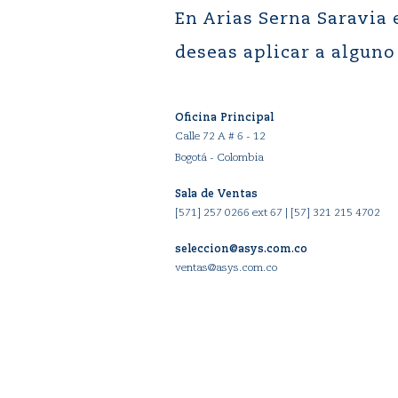
En Arias Serna Saravia
deseas aplicar a alguno
Oficina Principal
Calle 72 A # 6 - 12
Bogotá - Colombia
Sala de Ventas
[571] 257 0266 ext 67
|
[57] 321 215 4702
seleccion@asys.com.co
ventas@asys.com.co